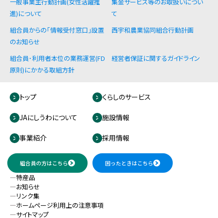
一般事業主行動計画(女性活躍推
集金サービス等のお取扱いについ
進)について
て
組合員からの「情報受付窓口」設置
西宇和農業協同組合行動計画
のお知らせ
組合員･利用者本位の業務運営(FD
経営者保証に関するガイドライン
原則)にかかる取組方針
トップ
くらしのサービス
JAにしうわについて
施設情報
事業紹介
採用情報
組合員の方はこちら
困ったときはこちら
特産品
お知らせ
リンク集
ホームページ利用上の注意事項
サイトマップ