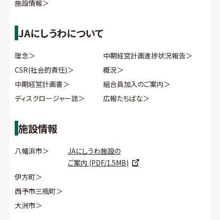
施設情報
＞
JAにしうわについて
理念
＞
中期経営計画進捗状況報告
＞
CSR(社会的責任)
＞
概況
＞
中期経営計画書
＞
組合員加入のご案内
＞
ディスクロージャー誌
＞
広報たちばな
＞
施設情報
八幡浜市
＞
JAにしうわ施設の
ご案内 (PDF/1.5MB)
伊方町
＞
西予市三瓶町
＞
大洲市
＞