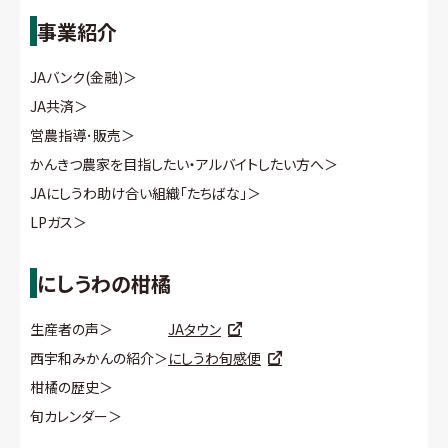
事業紹介
JAバンク(金融)
＞
JA共済
＞
営農指導･販売
＞
かんきつ農家を目指したい・アルバイトしたい方へ
＞
JAにしうわ助け合い組織「たちばな」
＞
LPガス
＞
にしうわの柑橘
生産者の声
＞
JAタウン
西宇和みかんの紹介
＞
にしうわ旬感便
柑橘の歴史
＞
旬カレンダー
＞