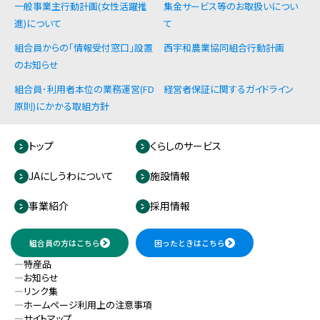
一般事業主行動計画(女性活躍推
集金サービス等のお取扱いについ
進)について
て
組合員からの「情報受付窓口」設置
西宇和農業協同組合行動計画
のお知らせ
組合員･利用者本位の業務運営(FD
経営者保証に関するガイドライン
原則)にかかる取組方針
トップ
くらしのサービス
JAにしうわについて
施設情報
事業紹介
採用情報
組合員の方はこちら
困ったときはこちら
特産品
お知らせ
リンク集
ホームページ利用上の注意事項
サイトマップ