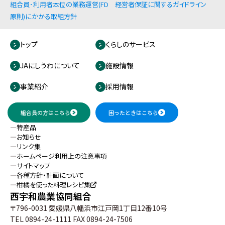
組合員･利用者本位の業務運営(FD
経営者保証に関するガイドライン
原則)にかかる取組方針
トップ
くらしのサービス
JAにしうわについて
施設情報
事業紹介
採用情報
組合員の方はこちら
困ったときはこちら
特産品
お知らせ
リンク集
ホームページ利用上の注意事項
サイトマップ
各種方針・計画について
柑橘を使った料理レシピ集
西宇和農業協同組合
〒796-0031 愛媛県八幡浜市江戸岡1丁目12番10号
TEL
0894-24-1111
FAX 0894-24-7506