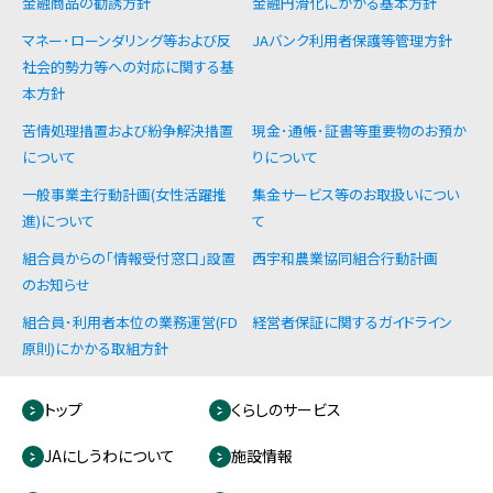
金融商品の勧誘方針
金融円滑化にかかる基本方針
マネー･ローンダリング等および反
JAバンク利用者保護等管理方針
社会的勢力等への対応に関する基
本方針
苦情処理措置および紛争解決措置
現金･通帳･証書等重要物のお預か
について
りについて
一般事業主行動計画(女性活躍推
集金サービス等のお取扱いについ
進)について
て
組合員からの「情報受付窓口」設置
西宇和農業協同組合行動計画
のお知らせ
組合員･利用者本位の業務運営(FD
経営者保証に関するガイドライン
原則)にかかる取組方針
トップ
くらしのサービス
JAにしうわについて
施設情報